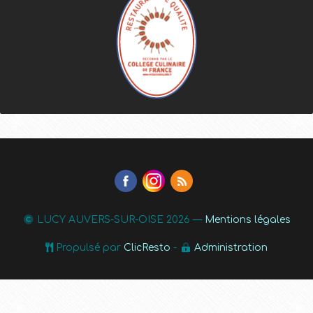
LUCY AUVERS-SUR-OISE
2026 —
Mentions légales
Propulsé par
ClicResto
-
Administration