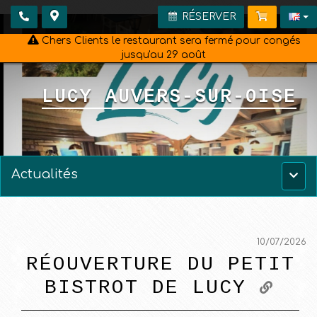
RÉSERVER
Chers Clients le restaurant sera fermé pour congés
jusqu'au 29 août
LUCY AUVERS-SUR-OISE
Actualités
Menu
princ
10/07/2026
RÉOUVERTURE DU PETIT
BISTROT DE LUCY