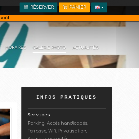
RÉSERVER
PANIER
 août
HORAIRES
GALERIE PHOTO
ACTUALITÉS
INFOS PRATIQUES
Services
Parking, Accès handicapés,
Terrasse, Wifi, Privatisation,
Animaux acceptés