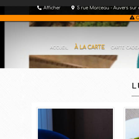
Afficher
5 rue Marceau
-
Auvers sur 
C
À LA CARTE
ACCUEIL
CARTE CADE
L