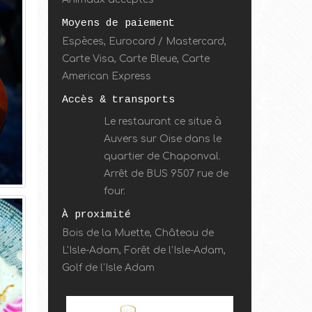
Moyens de paiement
Espèces, Eurocard / Mastercard,
Carte Visa, Carte Bleue, Carte
American Express
Accès & transports
Le restaurant ce situe à
Auvers sur Oise dans le
quartier de Chaponval.
Arrêt de BUS 9507 rue de
four.
À proximité
Bois de la Muette, Château de
L'Isle-Adam, Forêt de l’Isle-Adam,
Golf de l'Isle Adam