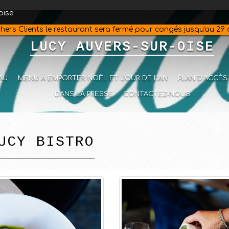
oise
hers Clients le restaurant sera fermé pour congés jusqu'au 29
LUCY AUVERS-SUR-OISE
AU
MENU À EMPORTER NOËL ET JOUR DE L'AN
PLAN D'ACCÈS
DANS LA PRESSE
CONTACTEZ-NOUS
UCY BISTRO